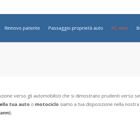
Rinnovo patente
Passaggio proprietà auto
RC auto
B
nzione verso gli automobilisti che si dimostrano prudenti verso se st
ella tua auto
o
motociclo
siamo a tua disposizione nella nostra
vanni
).