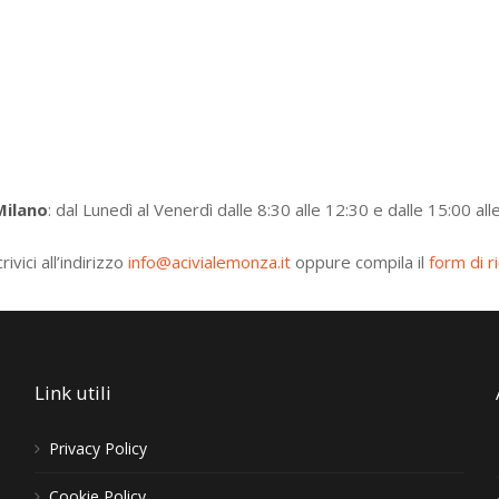
Milano
: dal Lunedì al Venerdì dalle 8:30 alle 12:30 e dalle 15:00 all
crivici all’indirizzo
info@acivialemonza.it
oppure compila il
form di r
Link utili
Privacy Policy
Cookie Policy