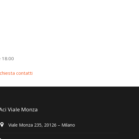
e 18:00
ichiesta contatti
Aci Viale Monza
Viale Monza 235, 20126 – Milano