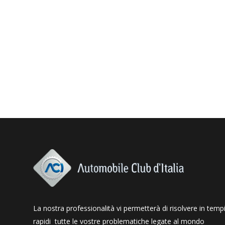
La nostra professionalità vi permetterà di risolvere in temp
rapidi tutte le vostre problematiche legate al mondo