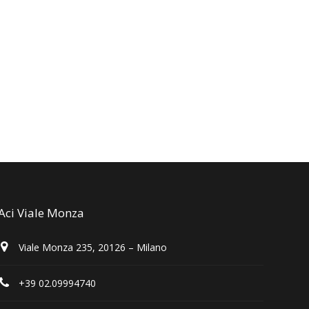
Aci Viale Monza
Viale Monza 235, 20126 – Milano
+39 02.09994740